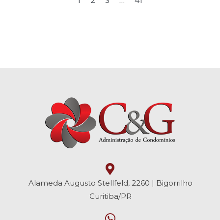
1
2
3
…
41
Alameda Augusto Stellfeld, 2260 | Bigorrilho
Curitiba/PR