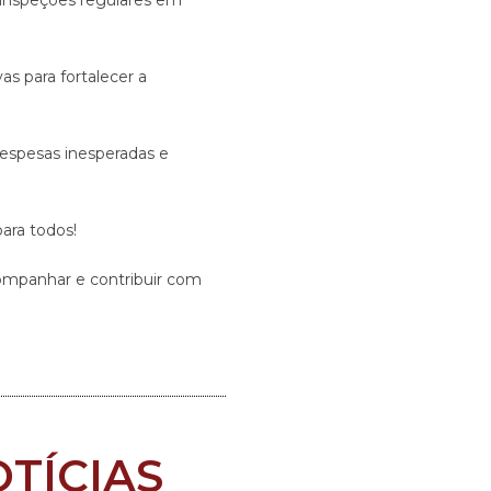
inspeções regulares em
s para fortalecer a
despesas inesperadas e
ara todos!
ompanhar e contribuir com
TÍCIAS