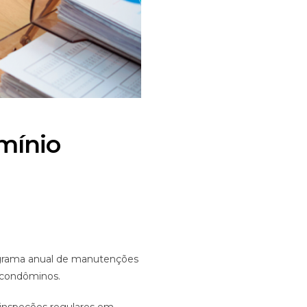
mínio
grama anual de manutenções
 condôminos.