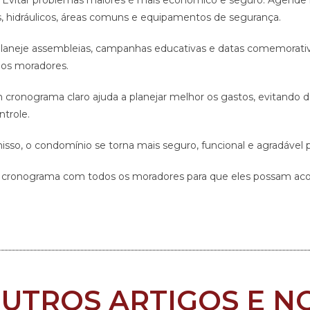
Evitar problemas maiores é mais econômico e seguro. Agende 
os, hidráulicos, áreas comuns e equipamentos de segurança.
aneje assembleias, campanhas educativas e datas comemorativa
os moradores.
cronograma claro ajuda a planejar melhor os gastos, evitando 
trole.
o, o condomínio se torna mais seguro, funcional e agradável p
o cronograma com todos os moradores para que eles possam ac
OUTROS ARTIGOS E NO