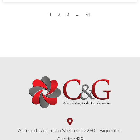
1
2
3
…
41
Alameda Augusto Stellfeld, 2260 | Bigorrilho
Curitiba/PR