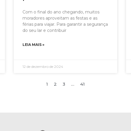
Com o final do ano chegando, muitos
moradores aproveitam as festas e as
férias para viajar. Para garantir a segurança
do seu lar e contribuir
LEIA MAIS »
12 de dezembro de 2024
1
2
3
…
41