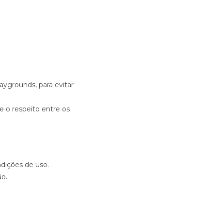
laygrounds, para evitar
e o respeito entre os
ndições de uso.
ão.