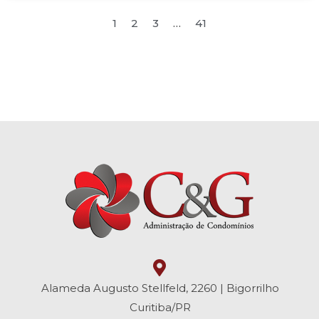
1
2
3
…
41
Alameda Augusto Stellfeld, 2260 | Bigorrilho
Curitiba/PR